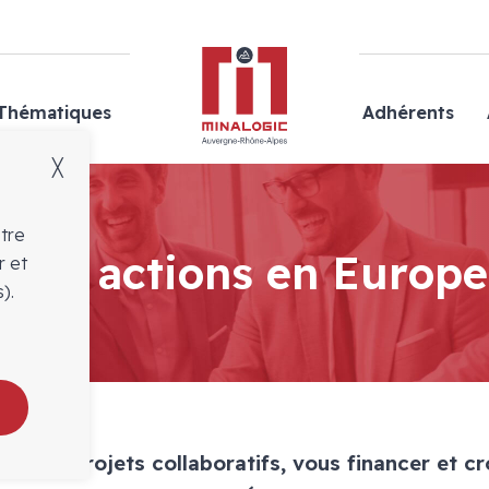
Minalogic
Thématiques
Adhérents
╳
otre
Nos actions en Europe
r et
).
er des projets collaboratifs, vous financer et cro