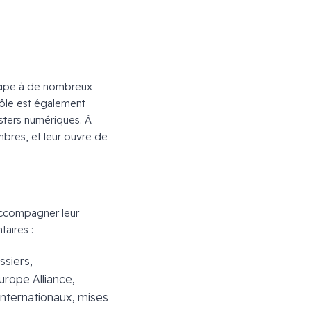
icipe à de nombreux
pôle est également
usters numériques. À
bres, et leur ouvre de
accompagner leur
taires :
ssiers,
urope Alliance,
internationaux, mises