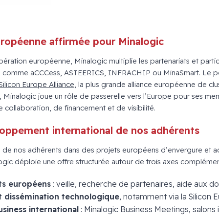
ropéenne affirmée pour Minalogic
ération européenne, Minalogic multiplie les partenariats et part
UE, comme
aCCCess
,
ASTEERICS
,
INFRACHIP
ou
MinaSmart
. Le 
Silicon Europe Alliance
, la plus grande alliance européenne de cl
 Minalogic joue un rôle de passerelle vers l’Europe pour ses mem
collaboration, de financement et de visibilité.
loppement international de nos adhérents
ion de nos adhérents dans des projets européens d’envergure et 
alogic déploie une offre structurée autour de trois axes complémen
ts européens
: veille, recherche de partenaires, aide aux do
t dissémination technologique
, notamment via la Silicon E
iness international
: Minalogic Business Meetings, salons 