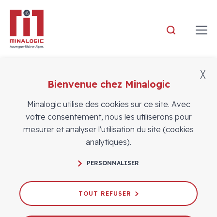
Minalogic
╳
Exposer sur des salons avec
Bienvenue chez Minalogic
Minalogic
Minalogic utilise des cookies sur ce site. Avec
votre consentement, nous les utiliserons pour
mesurer et analyser l'utilisation du site (cookies
analytiques).
Co-exposer sur des pavillons collectifs, lors
PERSONNALISER
de salons en France et à l’international
TOUT REFUSER