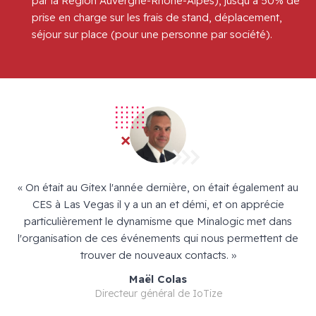
par la Région Auvergne-Rhône-Alpes), jusqu’à 50% de
prise en charge sur les frais de stand, déplacement,
séjour sur place (pour une personne par société).
« On était au Gitex l'année dernière, on était également au
« Hurence est ravie de son expérience et des retombées
du GITEX Expand North Star 2025. Nous avons eu des
CES à Las Vegas il y a un an et démi, et on apprécie
particulièrement le dynamisme que Minalogic met dans
échanges avec plus de 60 groupes de personnes,
l'organisation de ces événements qui nous permettent de
potentiels clients ou partenaires. C'est au delà de nos
attentes initiales ! Les accompagnements de Minalogic et
trouver de nouveaux contacts. »
de International Boost ont vraiment été très
Maël Colas
professionnels et sympathiques. Une expérience que l'on
Directeur général de IoTize
recommande ! »