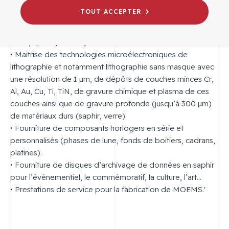
TOUT ACCEPTER
• Conception, fabrication et vente de gravures
microscopiques sur des substrats de toute nature (saphir,
verre, quartz, silicium) et de toute taille de 10 à 150 mm.
• Maitrise des technologies microélectroniques de
lithographie et notamment lithographie sans masque avec
une résolution de 1 µm, de dépôts de couches minces Cr,
Al, Au, Cu, Ti, TiN, de gravure chimique et plasma de ces
couches ainsi que de gravure profonde (jusqu’à 300 µm)
de matériaux durs (saphir, verre)
• Fourniture de composants horlogers en série et
personnalisés (phases de lune, fonds de boitiers, cadrans,
platines).
• Fourniture de disques d’archivage de données en saphir
pour l’évènementiel, le commémoratif, la culture, l’art...
• Prestations de service pour la fabrication de MOEMS.'