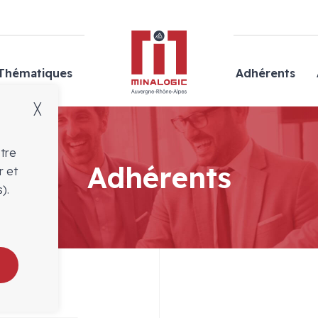
Minalogic
Thématiques
Adhérents
╳
otre
Adhérents
r et
).