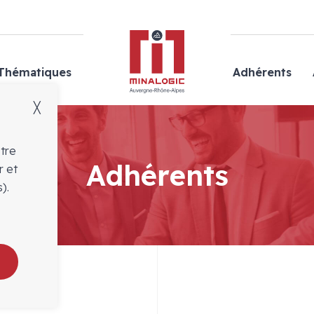
Minalogic
Thématiques
Adhérents
╳
otre
Adhérents
r et
).