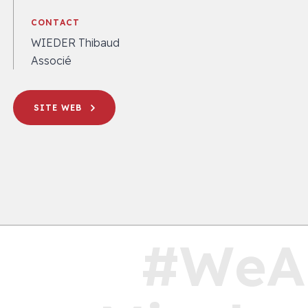
CONTACT
WIEDER Thibaud
Associé
SITE WEB
#WeA