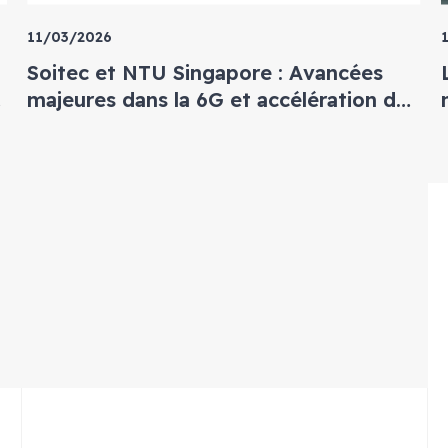
11/03/2026
Soitec et NTU Singapore : Avancées
s
majeures dans la 6G et accélération de
l'écosystème GaN
e