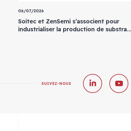
06/07/2026
Soitec et ZenSemi s’associent pour
industrialiser la production de substrat
300mm BCD-sur-SOI pour
l’électronique de puissance de nouvell
génération
SUIVEZ-NOUS