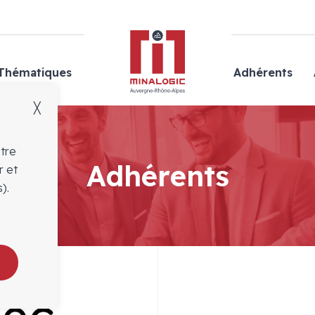
Minalogic
Thématiques
Adhérents
╳
otre
Adhérents
r et
).