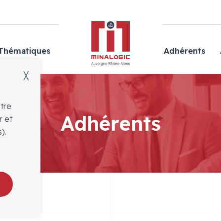
Minalogic
Thématiques
Adhérents
╳
otre
Adhérents
r et
).