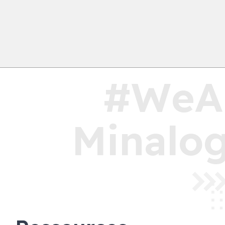
#WeA
Minalog