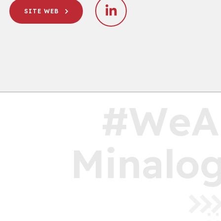
SITE WEB
#WeA
Minalog