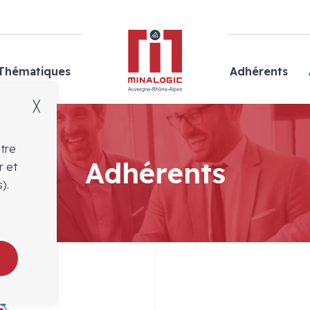
Minalogic
Thématiques
Adhérents
╳
otre
Adhérents
r et
).