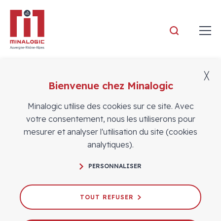
Minalogic
╳
Bienvenue chez Minalogic
Actualités
Minalogic utilise des cookies sur ce site. Avec
votre consentement, nous les utiliserons pour
mesurer et analyser l'utilisation du site (cookies
analytiques).
PERSONNALISER
Hervé Ribot de retour chez
Minalogic
TOUT REFUSER
25/02/2025