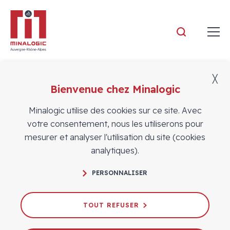
Minalogic
╳
Bienvenue chez Minalogic
Vidéos
Minalogic utilise des cookies sur ce site. Avec
votre consentement, nous les utiliserons pour
mesurer et analyser l'utilisation du site (cookies
analytiques).
5 minutes pour comprendre l'IA -
PERSONNALISER
Episode 1
17/05/2022
TOUT REFUSER
INTELLIGENCE ARTIFICIELLE