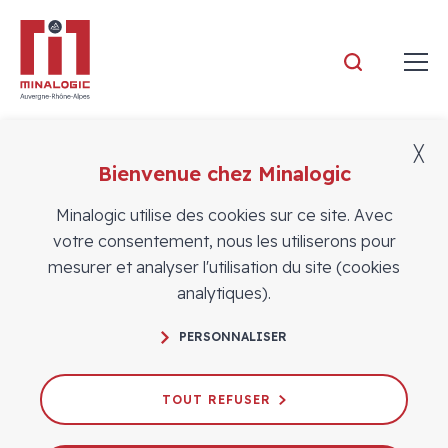
Minalogic
╳
Bienvenue chez Minalogic
Vidéos
Minalogic utilise des cookies sur ce site. Avec
votre consentement, nous les utiliserons pour
mesurer et analyser l'utilisation du site (cookies
analytiques).
AI for Goods : Eureka networking
PERSONNALISER
collaboration funding
19/10/2021
TOUT REFUSER
# WEBINAIRES
APPELS À PROJETS
EUROPE