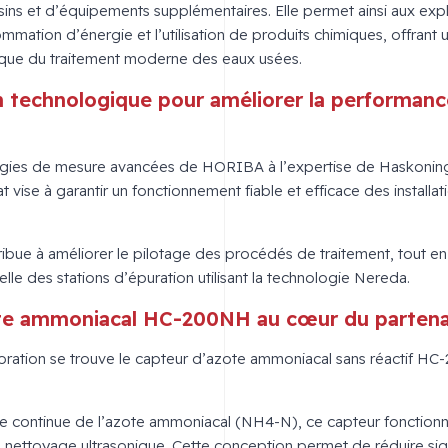
ins et d’équipements supplémentaires. Elle permet ainsi aux expl
ommation d’énergie et l’utilisation de produits chimiques, offrant
que du traitement moderne des eaux usées.
n technologique pour améliorer la performanc
logies de mesure avancées de HORIBA à l’expertise de Haskoning
t vise à garantir un fonctionnement fiable et efficace des installa
ribue à améliorer le pilotage des procédés de traitement, tout en 
le des stations d’épuration utilisant la technologie Nereda.
ote ammoniacal HC-200NH au cœur du partena
oration se trouve le capteur d’azote ammoniacal sans réactif 
ce continue de l’azote ammoniacal (NH4-N), ce capteur fonctionn
 nettoyage ultrasonique. Cette conception permet de réduire sign