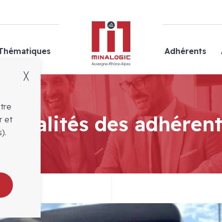
Minalogic
Thématiques
Adhérents
╳
otre
ctualités des adhéren
r et
).