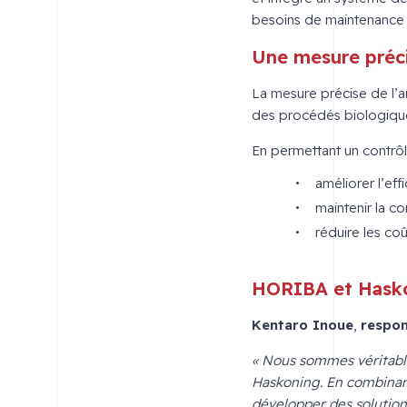
besoins de maintenance t
Une mesure préci
La mesure précise de l’a
des procédés biologique
En permettant un contrôl
améliorer l’eff
maintenir la co
réduire les coû
HORIBA et Haskon
Kentaro Inoue
,
respon
« Nous sommes véritabl
Haskoning. En combinan
développer des solution