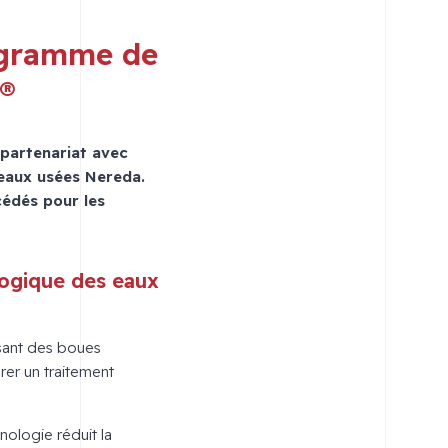
ogramme de
a®
partenariat avec
 eaux usées Nereda.
cédés pour les
logique des eaux
isant des boues
rer un traitement
nologie réduit la