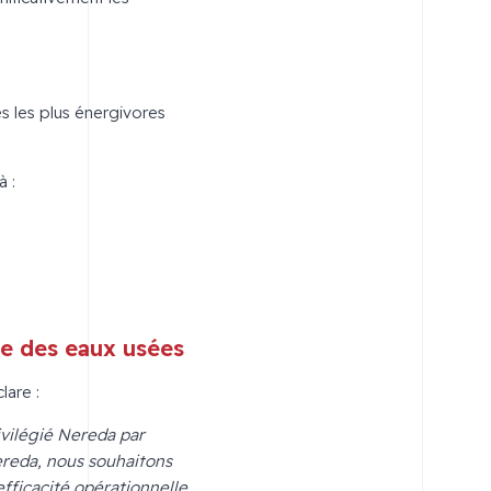
s les plus énergivores
à :
le des eaux usées
lare :
vilégié Nereda par
reda, nous souhaitons
fficacité opérationnelle