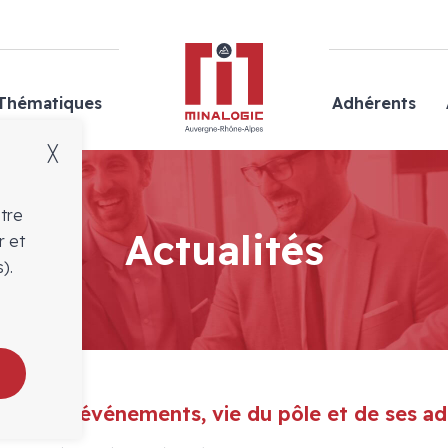
Minalogic
Thématiques
Adhérents
╳
otre
Actualités
r et
).
, salons, événements, vie du pôle et de ses a