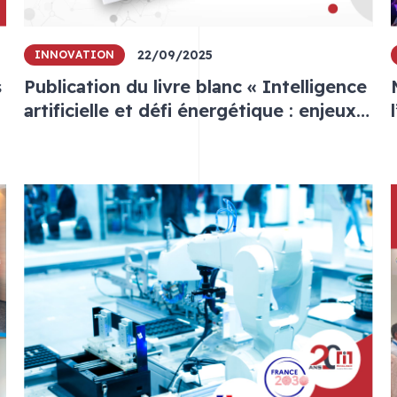
22/09/2025
INNOVATION
s
Publication du livre blanc « Intelligence
artificielle et défi énergétique : enjeux
et solutions »