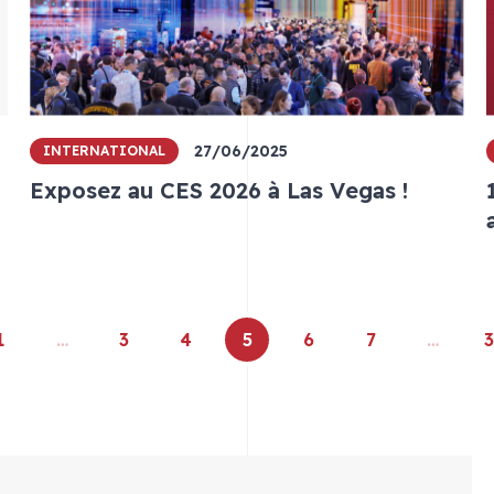
27/06/2025
INTERNATIONAL
Exposez au CES 2026 à Las Vegas !
1
…
3
4
5
6
7
…
3