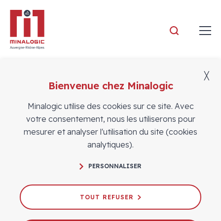
Minalogic
╳
Bienvenue chez Minalogic
Actualités
Minalogic utilise des cookies sur ce site. Avec
votre consentement, nous les utiliserons pour
mesurer et analyser l'utilisation du site (cookies
analytiques).
PERSONNALISER
Intelligence artificielle, design,
robotique, newspace : revivez les
TOUT REFUSER
conférences SIDO en replay !