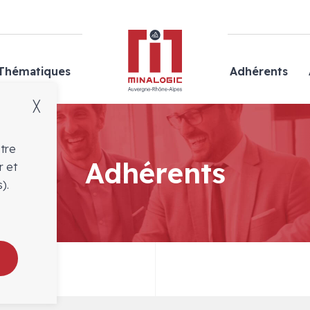
Minalogic
Thématiques
Adhérents
╳
otre
Adhérents
r et
).