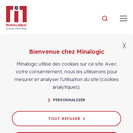
Minalogic
╳
Bienvenue chez Minalogic
Actualités
Minalogic utilise des cookies sur ce site. Avec
votre consentement, nous les utiliserons pour
mesurer et analyser l'utilisation du site (cookies
analytiques).
PERSONNALISER
Antoine Perrin élu Président du pôle
TOUT REFUSER
05/06/2020
VIE DU PÔLE