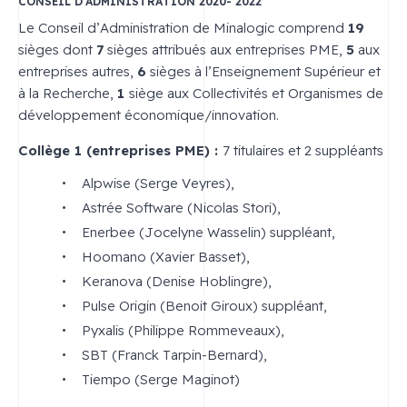
CONSEIL D’ADMINISTRATION 2020- 2022
Le Conseil d’Administration de Minalogic comprend
19
sièges dont
7
sièges attribués aux entreprises PME,
5
aux
entreprises autres,
6
sièges à l’Enseignement Supérieur et
à la Recherche,
1
siège aux Collectivités et Organismes de
développement économique/innovation.
Collège 1 (entreprises PME) :
7 titulaires et 2 suppléants
Alpwise (Serge Veyres),
Astrée Software (Nicolas Stori),
Enerbee (Jocelyne Wasselin) suppléant,
Hoomano (Xavier Basset),
Keranova (Denise Hoblingre),
Pulse Origin (Benoit Giroux) suppléant,
Pyxalis (Philippe Rommeveaux),
SBT (Franck Tarpin-Bernard),
Tiempo (Serge Maginot)