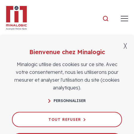
Minalogic
╳
Bienvenue chez Minalogic
Actualités
Minalogic utilise des cookies sur ce site. Avec
votre consentement, nous les utiliserons pour
mesurer et analyser l'utilisation du site (cookies
analytiques).
PERSONNALISER
Cap sur l’international : Minalogic
vous accompagne en 2025 !
TOUT REFUSER
20/03/2025