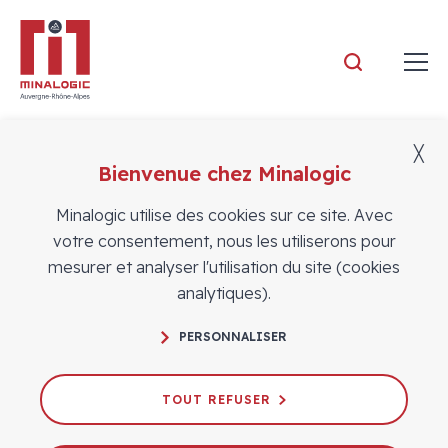
Minalogic
╳
Bienvenue chez Minalogic
Actualités
Minalogic utilise des cookies sur ce site. Avec
votre consentement, nous les utiliserons pour
mesurer et analyser l'utilisation du site (cookies
analytiques).
Projets, salons, événements, vie du pôle
PERSONNALISER
et de ses adhérents
Les équipes expertes du pôle vous partagent les
TOUT REFUSER
actualités de l’écosystème, à travers une couverture
d’information à l’échelle régionale, nationale et