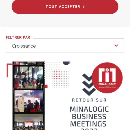
européenne.
TOUT ACCEPTER
FILTRER PAR
Croissance
Dans
la
catégorie
:
Croissance