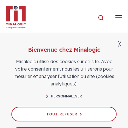
Minalogic
╳
Bienvenue chez Minalogic
Actualités
Minalogic utilise des cookies sur ce site. Avec
votre consentement, nous les utiliserons pour
mesurer et analyser l'utilisation du site (cookies
analytiques).
PERSONNALISER
Save the date : Convergence ICC &
industries manufacturières
TOUT REFUSER
24/11/2023