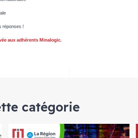
bale
s réponses !
rvée aux adhérents Minalogic.
ette catégorie