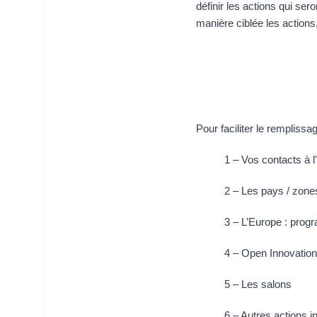
définir les actions qui s
manière ciblée les actions
Pour faciliter le remplissa
1 – Vos contacts à l'
2 – Les pays / zones
3 – L’Europe : prog
4 – Open Innovatio
5 – Les salons
6 – Autres actions i