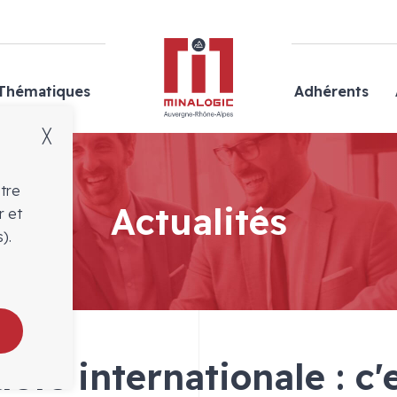
Minalogic
Thématiques
Adhérents
╳
otre
Actualités
r et
).
ête internationale : c'e