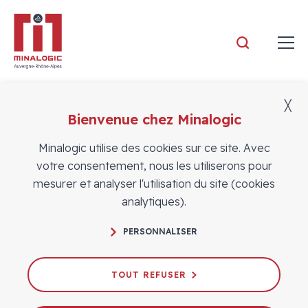
Minalogic
╳
Bienvenue chez Minalogic
Événements
Minalogic utilise des cookies sur ce site. Avec
votre consentement, nous les utiliserons pour
mesurer et analyser l'utilisation du site (cookies
analytiques).
PERSONNALISER
GOFab! Industrie du Futur
TOUT REFUSER
Le 13/10/2026
CROISSANCE