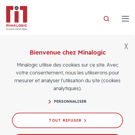
Minalogic
╳
Bienvenue chez Minalogic
Événements
Minalogic utilise des cookies sur ce site. Avec
votre consentement, nous les utiliserons pour
mesurer et analyser l'utilisation du site (cookies
analytiques).
PERSONNALISER
Journée d'immersion dans la R&D
TOUT REFUSER
Le 16/06/2026
INNOVATION