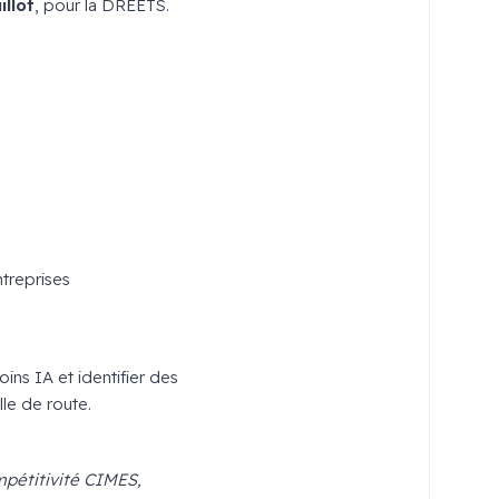
illot
, pour la
DREETS
.
treprises
ns IA et identifier des
le de route.
mpétitivité CIMES,