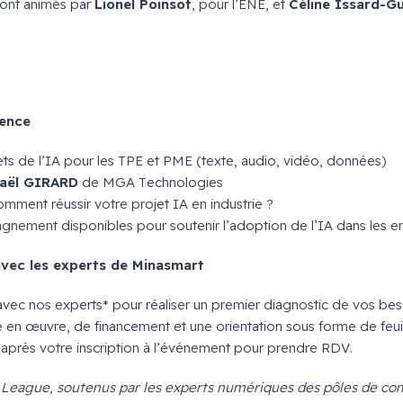
ront animés par
Lionel Poinsot
, pour l’ENE, et
Céline Issard-Gu
rence
ts de l’IA pour les TPE et PME (texte, audio, vidéo, données)
aël GIRARD
de MGA Technologies
 comment réussir votre projet IA en industrie ?
gnement disponibles pour soutenir l’adoption de l’IA dans les en
avec les experts de Minasmart
ec nos experts* pour réaliser un premier diagnostic de vos besoi
 en œuvre, de financement et une orientation sous forme de feuil
 après votre inscription à l’événement pour prendre RDV.
l League, soutenus par les experts numériques des pôles de co