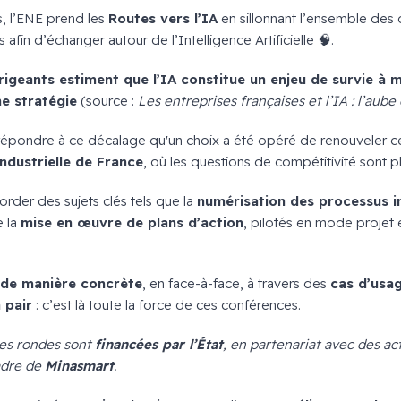
 l’
ENE
prend les
Routes vers l’IA
en sillonnant l’ensemble des
in d’échanger autour de l’Intelligence Artificielle 🧠.
rigeants estiment que l’IA constitue un enjeu de survie à
ne stratégie
(source :
Les entreprises françaises et l’IA : l’aube
répondre à ce décalage qu'un choix a été opéré de renouveler c
ndustrielle de France
, où les questions de compétitivité sont p
order des sujets clés tels que la
numérisation des processus in
e la
mise en œuvre de plans d’action
, pilotés en mode projet 
de manière concrète
, en face-à-face, à travers des
cas d’usag
 pair
: c’est là toute la force de ces conférences.
les rondes sont
financées par l’État
, en partenariat avec des act
cadre de
Minasmart
.