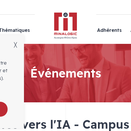
Minalogic
Thématiques
Adhérents
╳
otre
Événements
r et
).
tes vers l'IA - Campu