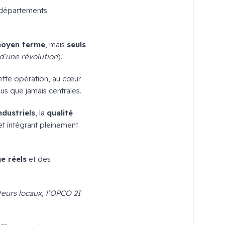
 départements
 moyen terme
, mais
seuls
 d’une révolution
).
ette opération, au cœur
lus que jamais centrales.
dustriels
, la
qualité
et intégrant pleinement
e réels
et des
eurs locaux, l’
OPCO 2I