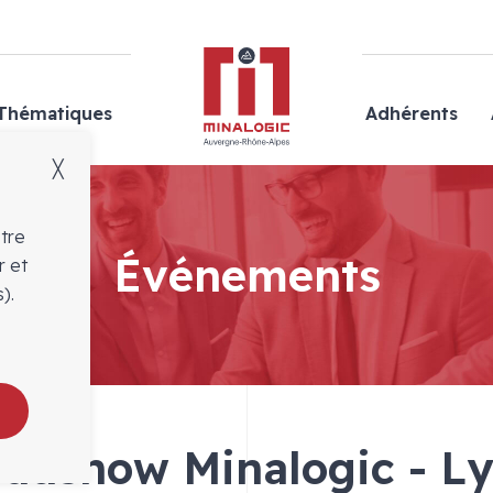
Minalogic
Thématiques
Adhérents
╳
otre
Événements
r et
).
adshow Minalogic - L