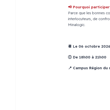
📢 Pourquoi participer
Parce que les bonnes con
interlocuteurs, de confr
Minalogic.
x
📆 Le 06 octobre 202
🕕 De 18h00 à 21h00
📍 Campus Région du 
x