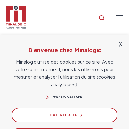
Minalogic
╳
Bienvenue chez Minalogic
Actualités
Minalogic utilise des cookies sur ce site. Avec
votre consentement, nous les utiliserons pour
mesurer et analyser l'utilisation du site (cookies
analytiques).
PERSONNALISER
FRANCE 2030 : 3 nouveaux
dispositifs lancés pour faire de la
TOUT REFUSER
France la pionnière de l'IA et de la
robotique