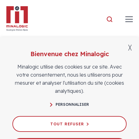
Minalogic
╳
Bienvenue chez Minalogic
Actualités
Minalogic utilise des cookies sur ce site. Avec
votre consentement, nous les utiliserons pour
mesurer et analyser l'utilisation du site (cookies
analytiques).
PERSONNALISER
Lancement du premier incubateur
Défense, OPTITEX
TOUT REFUSER
05/12/2022