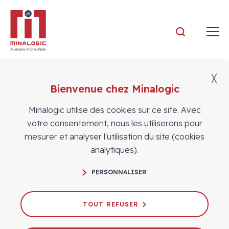
Minalogic
╳
Bienvenue chez Minalogic
Actualités
Minalogic utilise des cookies sur ce site. Avec
votre consentement, nous les utiliserons pour
mesurer et analyser l'utilisation du site (cookies
analytiques).
PERSONNALISER
Minalogic Innovation Boost
Robotique : les acteurs de la filière
TOUT REFUSER
réunis à Grenoble