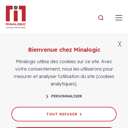
Minalogic
╳
Bienvenue chez Minalogic
Actualités
Minalogic utilise des cookies sur ce site. Avec
votre consentement, nous les utiliserons pour
mesurer et analyser l'utilisation du site (cookies
analytiques).
PERSONNALISER
Minalogic partenaire du projet
européen KETs4DUAL-Use 2.0
TOUT REFUSER
Worldwide