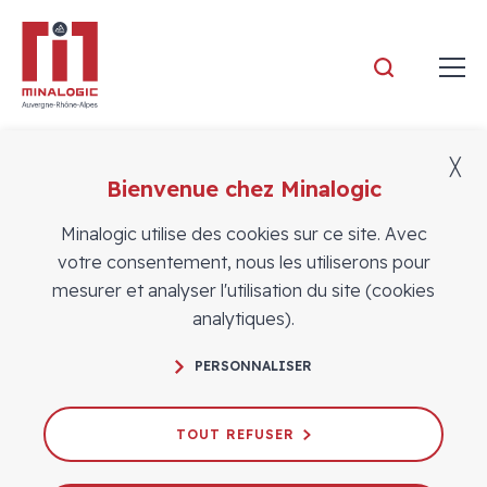
Minalogic
╳
Bienvenue chez Minalogic
Actualités
Minalogic utilise des cookies sur ce site. Avec
votre consentement, nous les utiliserons pour
mesurer et analyser l'utilisation du site (cookies
analytiques).
PERSONNALISER
Ouverture de l’appel à projets
Silicon Eurocluster
TOUT REFUSER
27/03/2023