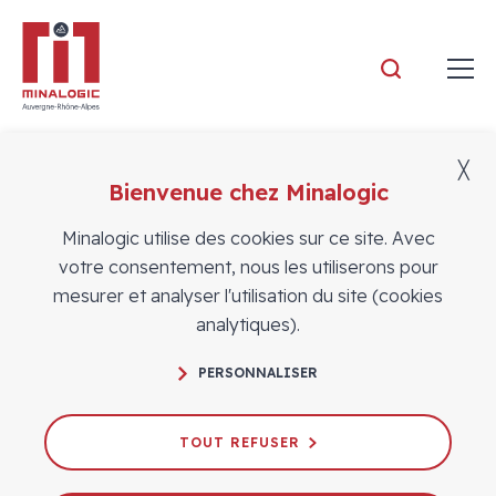
Minalogic
╳
Bienvenue chez Minalogic
Actualités
Minalogic utilise des cookies sur ce site. Avec
votre consentement, nous les utiliserons pour
mesurer et analyser l'utilisation du site (cookies
analytiques).
PERSONNALISER
Passeport Pays : explorez de
nouveaux salons
TOUT REFUSER
28/08/2024