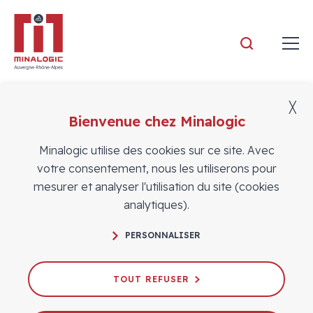
Minalogic
╳
Bienvenue chez Minalogic
Actualités
Minalogic utilise des cookies sur ce site. Avec
votre consentement, nous les utiliserons pour
mesurer et analyser l'utilisation du site (cookies
analytiques).
PERSONNALISER
Photonics West 2024 : ils participent
TOUT REFUSER
14/12/2023
CROISSANCE
INTERNATIONAL