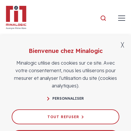
Minalogic
╳
Bienvenue chez Minalogic
Actualités
Minalogic utilise des cookies sur ce site. Avec
votre consentement, nous les utiliserons pour
mesurer et analyser l'utilisation du site (cookies
analytiques).
PERSONNALISER
Success stories - trois deeptech
industrielles accompagnées dans le
TOUT REFUSER
cadre d’Easytech