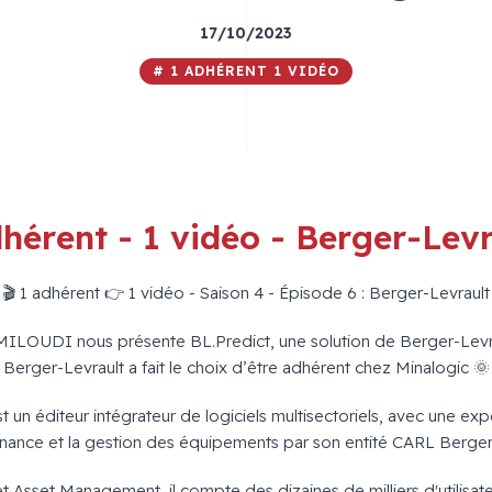
17/10/2023
# 1 ADHÉRENT 1 VIDÉO
dhérent - 1 vidéo - Berger-Levr
🎬 1 adhérent 👉 1 vidéo - Saison 4 - Épisode 6 : Berger-Levrault
MILOUDI nous présente BL.Predict, une solution de Berger-Levraul
Berger-Levrault a fait le choix d’être adhérent chez Minalogic 🌞
t un éditeur intégrateur de logiciels multisectoriels, avec une exp
enance et la gestion des équipements par son entité CARL Berger-
t Asset Management, il compte des dizaines de milliers d'utilisate