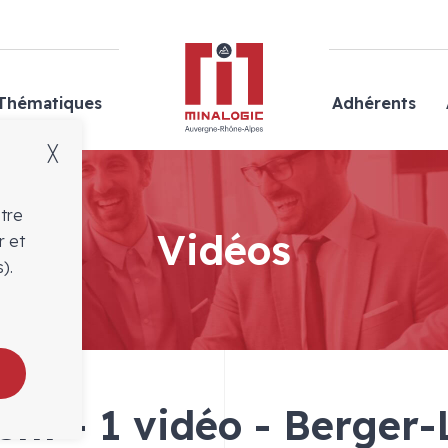
Minalogic
Thématiques
Adhérents
╳
otre
Vidéos
r et
).
ent - 1 vidéo - Berger-