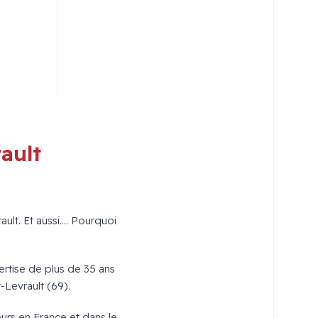
ault
t. Et aussi.... Pourquoi
ertise de plus de 35 ans
Levrault (69).
urs en France et dans le