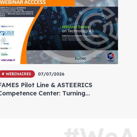
07/07/2026
# WEBINAIRES
FAMES Pilot Line & ASTEERICS
Competence Center: Turning
Semiconductor Innovation into
Industrial Reality — Real Use Cases
from Soitec & Nellow
#WeA