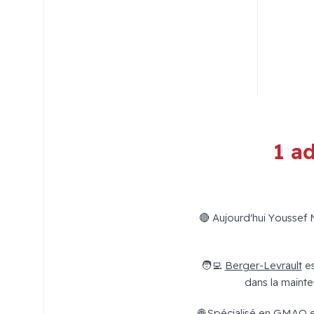
1 a
🔴 Aujourd'hui Youssef 
🧑‍💻
Berger-Levrault
es
dans la maint
🌐 Spécialisé en GMAO e