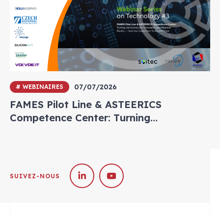
07/07/2026
# WEBINAIRES
FAMES Pilot Line & ASTEERICS
Competence Center: Turning
Semiconductor Innovation into
Industrial Reality — Real Use Cases from
Soitec & Nellow
SUIVEZ-NOUS