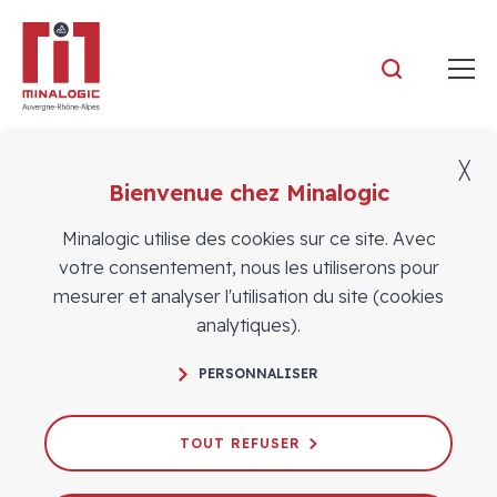
Minalogic
╳
Bienvenue chez Minalogic
Vidéos
Minalogic utilise des cookies sur ce site. Avec
votre consentement, nous les utiliserons pour
mesurer et analyser l'utilisation du site (cookies
analytiques).
Appel à projets "Accélérer l’usage de
PERSONNALISER
l’intelligence artificielle générative dans
l’économie"
TOUT REFUSER
23/04/2024