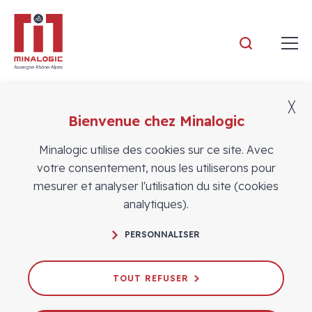
Minalogic
╳
Bienvenue chez Minalogic
Vidéos
Minalogic utilise des cookies sur ce site. Avec
votre consentement, nous les utiliserons pour
mesurer et analyser l'utilisation du site (cookies
analytiques).
Atos, un acteur majeur de la stratégie
PERSONNALISER
nationale sur les technologies
quantiques
TOUT REFUSER
23/11/2021