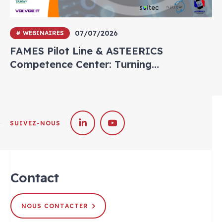
07/07/2026
# WEBINAIRES
FAMES Pilot Line & ASTEERICS
Competence Center: Turning
Semiconductor Innovation into
Industrial Reality — Real Use Cases from
Soitec & Nellow
SUIVEZ-NOUS
Contact
NOUS CONTACTER