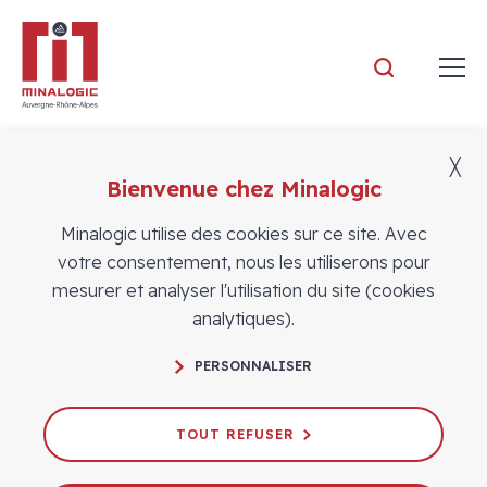
Minalogic
╳
Bienvenue chez Minalogic
Vidéos
Minalogic utilise des cookies sur ce site. Avec
votre consentement, nous les utiliserons pour
mesurer et analyser l'utilisation du site (cookies
analytiques).
La synthèse vocale à l’heure de l’IA -
PERSONNALISER
Les éclairages industriels de l'IA saison
2
TOUT REFUSER
08/04/2024