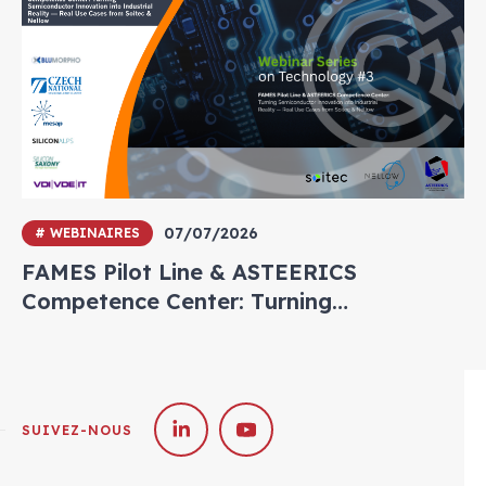
07/07/2026
# WEBINAIRES
FAMES Pilot Line & ASTEERICS
Competence Center: Turning
Semiconductor Innovation into
Industrial Reality — Real Use Cases from
Soitec & Nellow
SUIVEZ-NOUS