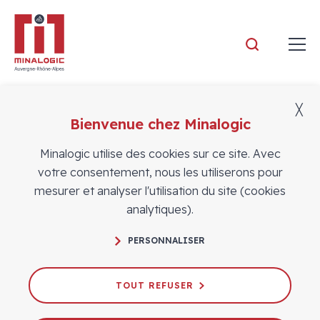
Minalogic
╳
Bienvenue chez Minalogic
Vidéos
Minalogic utilise des cookies sur ce site. Avec
votre consentement, nous les utiliserons pour
mesurer et analyser l'utilisation du site (cookies
analytiques).
Lancement d’ASTEERICS : la vidéo de
PERSONNALISER
synthèse officielle du 28/01/2026
25/02/2026
TOUT REFUSER
# EVÉNEMENTS
EUROPE