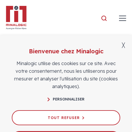
Minalogic
╳
Bienvenue chez Minalogic
Vidéos
Minalogic utilise des cookies sur ce site. Avec
votre consentement, nous les utiliserons pour
mesurer et analyser l'utilisation du site (cookies
analytiques).
L’innovation dans les ICCs#5 - Osmoz-
PERSONNALISER
IT, pour une juste rémunération des
auteurs
TOUT REFUSER
15/02/2022