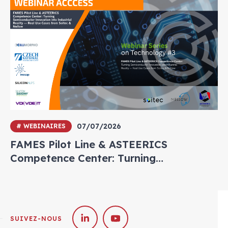
07/07/2026
# WEBINAIRES
FAMES Pilot Line & ASTEERICS
Competence Center: Turning
Semiconductor Innovation into
Industrial Reality — Real Use Cases from
Soitec & Nellow
SUIVEZ-NOUS