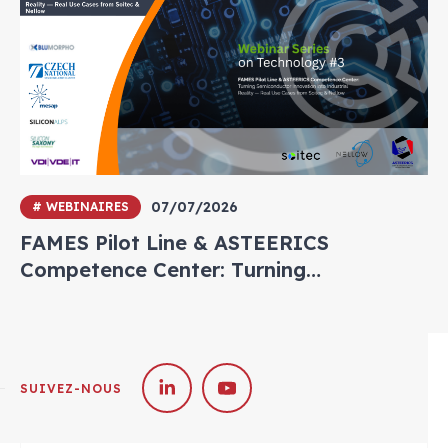
07/07/2026
# WEBINAIRES
FAMES Pilot Line & ASTEERICS
Competence Center: Turning
Semiconductor Innovation into
Industrial Reality — Real Use Cases from
Soitec & Nellow
SUIVEZ-NOUS