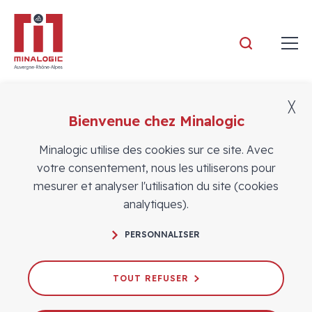
Minalogic
╳
Bienvenue chez Minalogic
Vidéos
Minalogic utilise des cookies sur ce site. Avec
votre consentement, nous les utiliserons pour
mesurer et analyser l'utilisation du site (cookies
analytiques).
Newspace : Enjeux et opportunités #4 –
PERSONNALISER
Innover avec le monde académique
29/04/2021
TOUT REFUSER
# WEBINAIRES
NEWSPACE