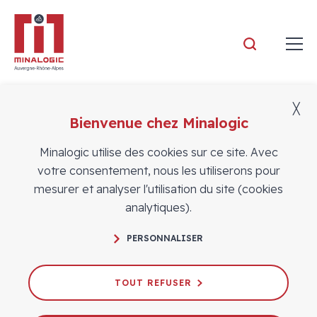
Minalogic
╳
Bienvenue chez Minalogic
Vidéos
Minalogic utilise des cookies sur ce site. Avec
votre consentement, nous les utiliserons pour
mesurer et analyser l'utilisation du site (cookies
analytiques).
Newspace : Enjeux et opportunités #5 -
PERSONNALISER
Repenser les services pour l’industrie
spatiale 4.0
TOUT REFUSER
29/04/2021