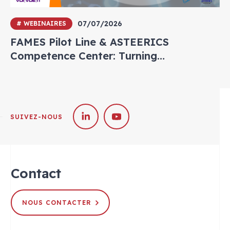
07/07/2026
# WEBINAIRES
FAMES Pilot Line & ASTEERICS
Competence Center: Turning
Semiconductor Innovation into
Industrial Reality — Real Use Cases from
Soitec & Nellow
SUIVEZ-NOUS
Contact
NOUS CONTACTER