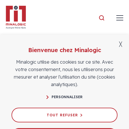
Minalogic
╳
Bienvenue chez Minalogic
Vidéos
Minalogic utilise des cookies sur ce site. Avec
votre consentement, nous les utiliserons pour
mesurer et analyser l'utilisation du site (cookies
analytiques).
Newspace : Enjeux et opportunités #6 –
PERSONNALISER
Penser radiations, sésame pour intégrer
l’écosystème spatial
TOUT REFUSER
29/04/2021