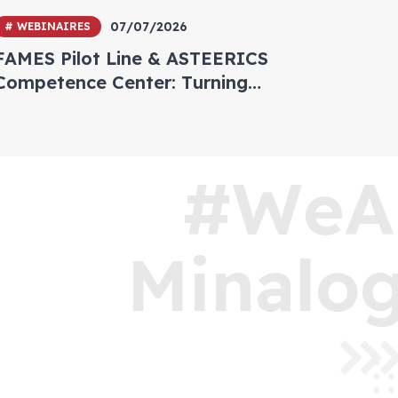
07/07/2026
# WEBINAIRES
FAMES Pilot Line & ASTEERICS
Competence Center: Turning
Semiconductor Innovation into
Industrial Reality — Real Use Cases
from Soitec & Nellow
#WeA
Minalog