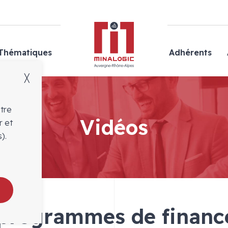
Minalogic
Thématiques
Adhérents
╳
otre
Vidéos
r et
).
 programmes de finan