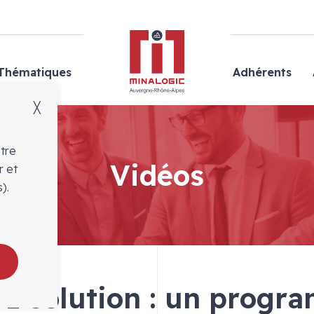
Minalogic
Thématiques
Adhérents
╳
otre
Vidéos
r et
).
 1 solution : un prog