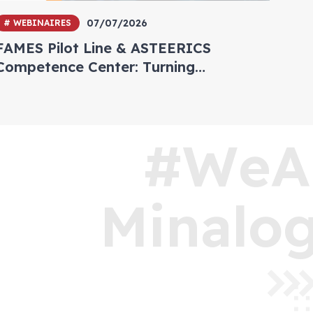
07/07/2026
# WEBINAIRES
FAMES Pilot Line & ASTEERICS
Competence Center: Turning
Semiconductor Innovation into
Industrial Reality — Real Use Cases
from Soitec & Nellow
#WeA
Minalog