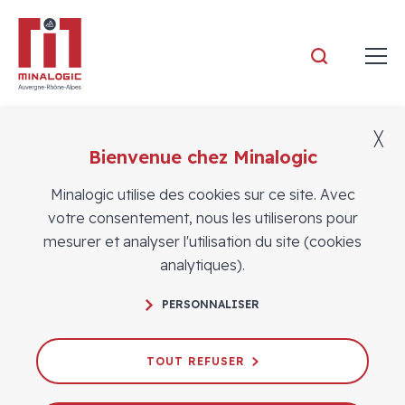
Minalogic
╳
Bienvenue chez Minalogic
Actualités
Minalogic utilise des cookies sur ce site. Avec
votre consentement, nous les utiliserons pour
mesurer et analyser l'utilisation du site (cookies
analytiques).
PERSONNALISER
Accélérer les levées de fonds des
entreprises technologiques :
TOUT REFUSER
Minalogic lance un appel à
candidatures pour son Parcours