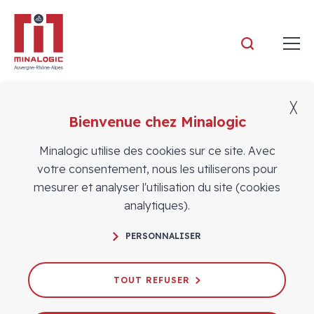
Minalogic
╳
Bienvenue chez Minalogic
Actualités
Minalogic utilise des cookies sur ce site. Avec
votre consentement, nous les utiliserons pour
mesurer et analyser l'utilisation du site (cookies
analytiques).
PERSONNALISER
Journée Open Innovation : parlons
concrètement des retombées
TOUT REFUSER
13/10/2022