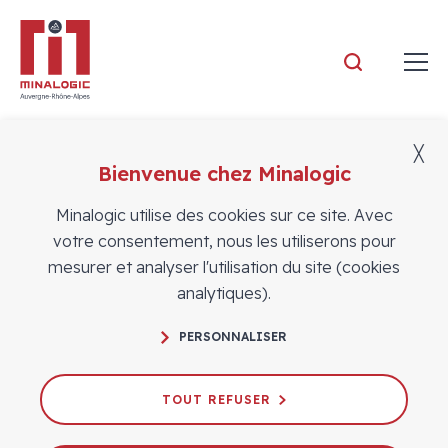
Minalogic
╳
Bienvenue chez Minalogic
Actualités
Minalogic utilise des cookies sur ce site. Avec
votre consentement, nous les utiliserons pour
mesurer et analyser l'utilisation du site (cookies
analytiques).
PERSONNALISER
L’innovation en action avec la
délégation Minalogic au SIDO 2025
TOUT REFUSER
20/08/2025