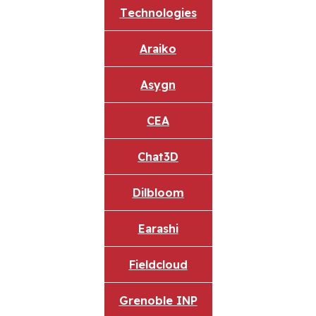
Technologies
Araiko
Asygn
CEA
Chat3D
Dilbloom
Earashi
Fieldcloud
Grenoble INP