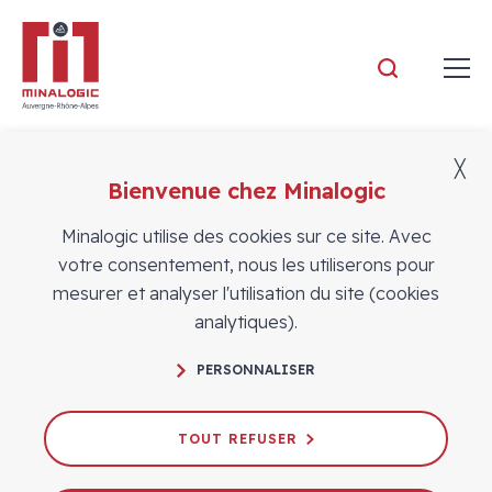
Minalogic
╳
Bienvenue chez Minalogic
Actualités
Minalogic utilise des cookies sur ce site. Avec
votre consentement, nous les utiliserons pour
mesurer et analyser l'utilisation du site (cookies
analytiques).
PERSONNALISER
Minalogic vous accompagne pour
une levée de fonds réussie
TOUT REFUSER
25/02/2025