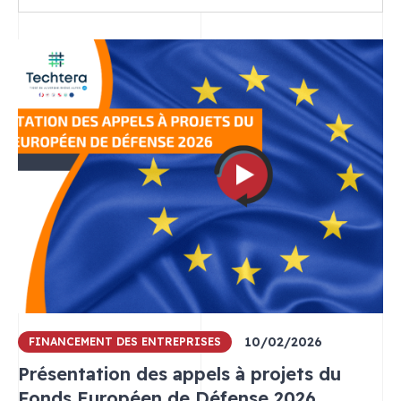
Dans
la
catégorie
:
Défense
10/02/2026
FINANCEMENT DES ENTREPRISES
Présentation des appels à projets du
Fonds Européen de Défense 2026