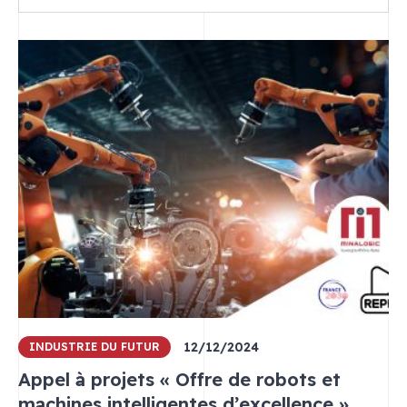
Dans
la
catégorie
:
Logiciel
12/12/2024
INDUSTRIE DU FUTUR
Appel à projets « Offre de robots et
machines intelligentes d’excellence »