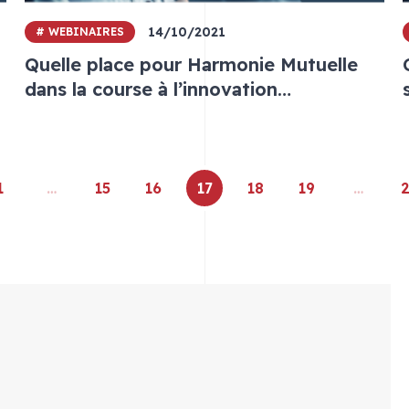
14/10/2021
# WEBINAIRES
Quelle place pour Harmonie Mutuelle
dans la course à l’innovation
technologique santé
1
…
15
16
17
18
19
…
2