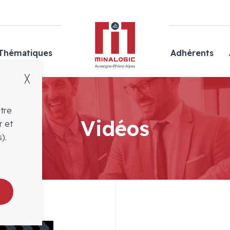
Minalogic
Thématiques
Adhérents
╳
otre
Vidéos
r et
).